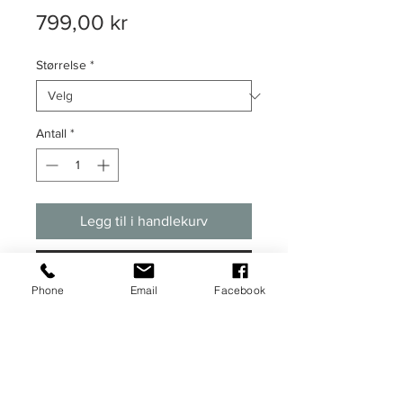
Pris
799,00 kr
Størrelse
*
Antall
*
Legg til i handlekurv
Kjøp nå
Phone
Email
Facebook
Grafisk illustrasjon av Harry og
Meghan.
Plakaten kommer i A3 størrelse (29,7 x
42 cm) og er trykket på 350 g.
kvalitetspapir. Ramme medfølger ikke.